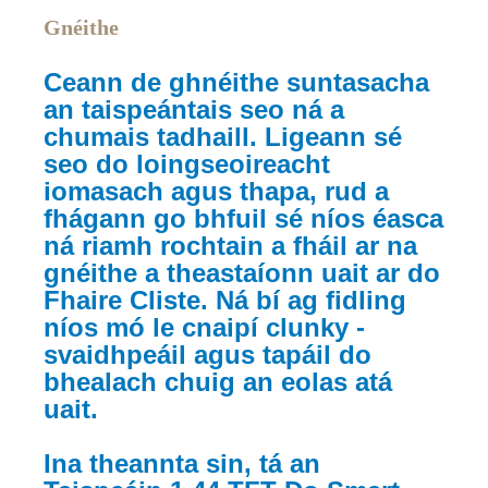
Gnéithe
Ceann de ghnéithe suntasacha
an taispeántais seo ná a
chumais tadhaill. Ligeann sé
seo do loingseoireacht
iomasach agus thapa, rud a
fhágann go bhfuil sé níos éasca
ná riamh rochtain a fháil ar na
gnéithe a theastaíonn uait ar do
Fhaire Cliste. Ná bí ag fidling
níos mó le cnaipí clunky -
svaidhpeáil agus tapáil do
bhealach chuig an eolas atá
uait.
Ina theannta sin, tá an