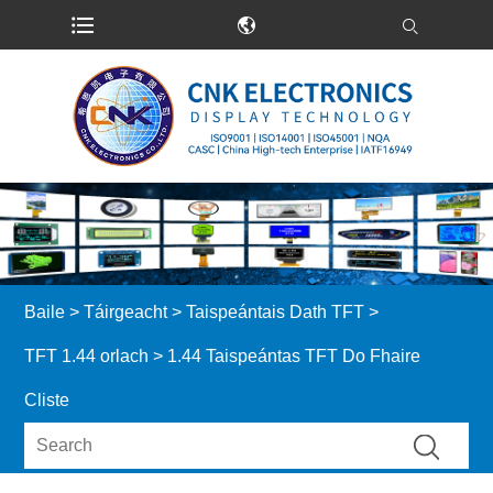
Baile
>
Táirgeacht
>
Taispeántais Dath TFT
>
TFT 1.44 orlach
> 1.44 Taispeántas TFT Do Fhaire
Cliste