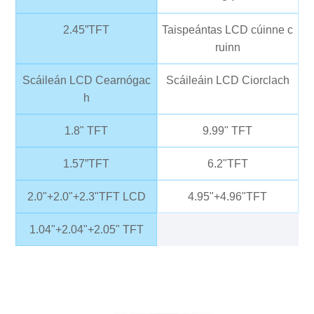
2.45”TFT
Taispeántas LCD cúinne c
ruinn
Scáileán LCD Cearnógac
Scáileáin LCD Ciorclach
h
1.8" TFT
9.99" TFT
1.57”TFT
6.2"TFT
2.0"+2.0"+2.3"TFT LCD
4.95"+4.96"TFT
1.04"+2.04"+2.05" TFT