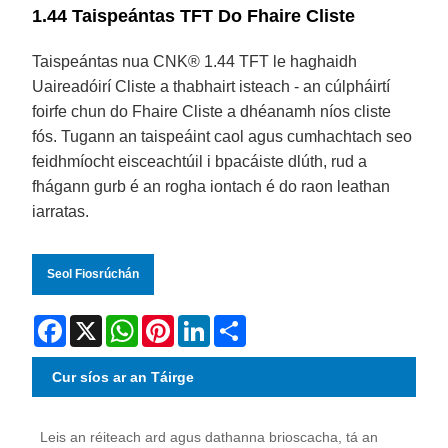
1.44 Taispeántas TFT Do Fhaire Cliste
Taispeántas nua CNK® 1.44 TFT le haghaidh
Uaireadóirí Cliste a thabhairt isteach - an cúlpháirtí
foirfe chun do Fhaire Cliste a dhéanamh níos cliste
fós. Tugann an taispeáint caol agus cumhachtach seo
feidhmíocht eisceachtúil i bpacáiste dlúth, rud a
fhágann gurb é an rogha iontach é do raon leathan
iarratas.
Seol Fiosrúchán
Facebook
X
WhatsApp
Pinterest
LinkedIn
Share
Cur síos ar an Táirge
Leis an réiteach ard agus dathanna brioscacha, tá an