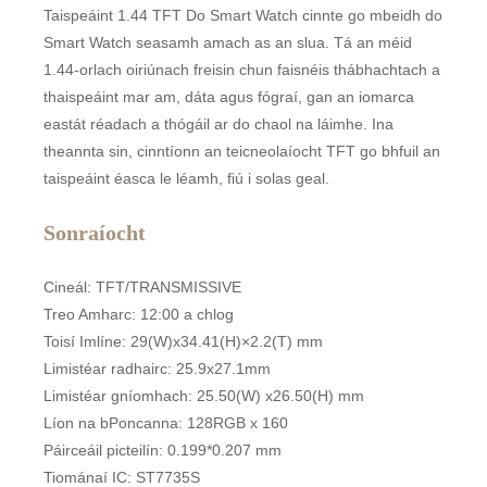
Taispeáint 1.44 TFT Do Smart Watch cinnte go mbeidh do
Smart Watch seasamh amach as an slua. Tá an méid
1.44-orlach oiriúnach freisin chun faisnéis thábhachtach a
thaispeáint mar am, dáta agus fógraí, gan an iomarca
eastát réadach a thógáil ar do chaol na láimhe. Ina
theannta sin, cinntíonn an teicneolaíocht TFT go bhfuil an
taispeáint éasca le léamh, fiú i solas geal.
Sonraíocht
Cineál: TFT/TRANSMISSIVE
Treo Amharc: 12:00 a chlog
Toisí Imlíne: 29(W)x34.41(H)×2.2(T) mm
Limistéar radhairc: 25.9x27.1mm
Limistéar gníomhach: 25.50(W) x26.50(H) mm
Líon na bPoncanna: 128RGB x 160
Páirceáil picteilín: 0.199*0.207 mm
Tiománaí IC: ST7735S