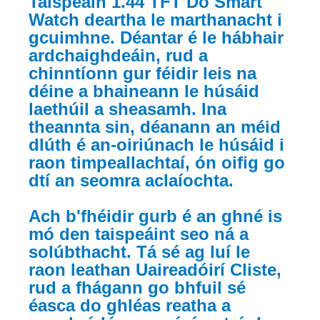
Taispeáin 1.44 TFT Do Smart
Watch deartha le marthanacht i
gcuimhne. Déantar é le hábhair
ardchaighdeáin, rud a
chinntíonn gur féidir leis na
déine a bhaineann le húsáid
laethúil a sheasamh. Ina
theannta sin, déanann an méid
dlúth é an-oiriúnach le húsáid i
raon timpeallachtaí, ón oifig go
dtí an seomra aclaíochta.
Ach b'fhéidir gurb é an ghné is
mó den taispeáint seo ná a
solúbthacht. Tá sé ag luí le
raon leathan Uaireadóirí Cliste,
rud a fhágann go bhfuil sé
éasca do ghléas reatha a