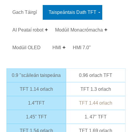
Gach Táirgí
Taispeántais Dath TFT
AI Peataí robot
Modúil Monacrómacha
Modúil OLED
HMI
HMI 7.0"
0.9 "scáileán taispeána
0.96 orlach TFT
TFT 1.14 orlach
TFT 1.3 orlach
1.4”TFT
TFT 1.44 orlach
1.45" TFT
1. 47" TFT
TFT 1.54 orlach
TFT 1.69 orlach