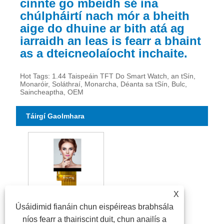
cinnte go mbeidh sé ina
chúlpháirtí nach mór a bheith
aige do dhuine ar bith atá ag
iarraidh an leas is fearr a bhaint
as a dteicneolaíocht inchaite.
Hot Tags: 1.44 Taispeáin TFT Do Smart Watch, an tSín,
Monaróir, Soláthraí, Monarcha, Déanta sa tSín, Bulc,
Saincheaptha, OEM
Táirgí Gaolmhara
X
Úsáidimid fianáin chun eispéireas brabhsála
Taispeáint TFT 1.44 orlach
níos fearr a thairiscint duit, chun anailís a