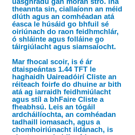
uasghrádú gan mórán stró. Ina
theannta sin, ciallaíonn an méid
dlúth agus an comhéadan atá
éasca le húsáid go bhfuil sé
oiriúnach do raon feidhmchlár,
ó shláinte agus folláine go
táirgiúlacht agus siamsaíocht.
Mar fhocal scoir, is é ár
dtaispeántas 1.44 TFT le
haghaidh Uaireadóirí Cliste an
réiteach foirfe do dhuine ar bith
atá ag iarraidh feidhmiúlacht
agus stíl a bhFaire Cliste a
fheabhsú. Leis an tógáil
ardcháilíochta, an comhéadan
tadhaill iomasach, agus a
chomhoiriúnacht ildánach, is