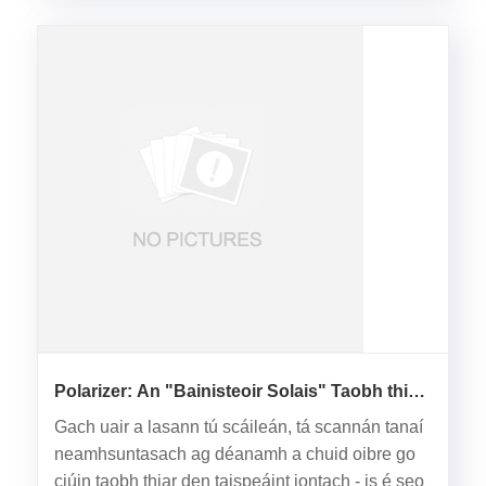
Polarizer: An "Bainisteoir Solais" Taobh thiar
den Scáileán
Gach uair a lasann tú scáileán, tá scannán tanaí
neamhsuntasach ag déanamh a chuid oibre go
ciúin taobh thiar den taispeáint iontach - is é seo