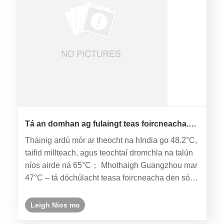
Tá an domhan ag fulaingt teas foircneacha.
Ar chomhlíon friotaíocht teasa do scáileáin na
Tháinig ardú mór ar theocht na hIndia go 48.2°C,
caighdeáin?
taifid millteach, agus teochtaí dromchla na talún
níos airde ná 65°C； Mhothaigh Guangzhou mar
47°C – tá dóchúlacht teasa foircneacha den sórt
sin trí huaire níos airde ná an ré
réamhthionsclaíoch anois. Ní réamhaisnéis
Leigh Nios mo
aimsire é seo. Is é seo an fíor-......