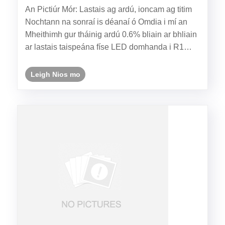
2026: Cúig Rian Fáis Taobh thiar de Lastais
An Pictiúr Mór: Lastais ag ardú, ioncam ag titim
Ardaithe agus Ioncam ag Titim
Nochtann na sonraí is déanaí ó Omdia i mí an
Mheithimh gur tháinig ardú 0.6% bliain ar bhliain
ar lastais taispeána físe LED domhanda i R1
2026 bliain ar bhliain, ach tháinig laghdú 2.3% ar
ioncam - an chéad chrapadh ioncaim ó 2022. Is
Leigh Nios mo
gá aird a thab......