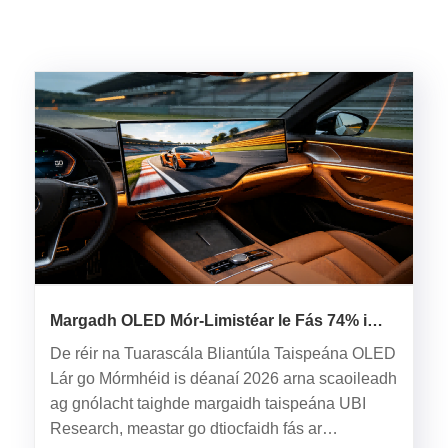
Margadh OLED Mór-Limistéar le Fás 74% i
gCúig Bliana: Cá háit a dtéann an Tionscal
De réir na Tuarascála Bliantúla Taispeána OLED
Taispeána I measc Ilroinnt agus
Lár go Mórmhéid is déanaí 2026 arna scaoileadh
Athstruchtúrú?
ag gnólacht taighde margaidh taispeána UBI
Research, meastar go dtiocfaidh fás ar