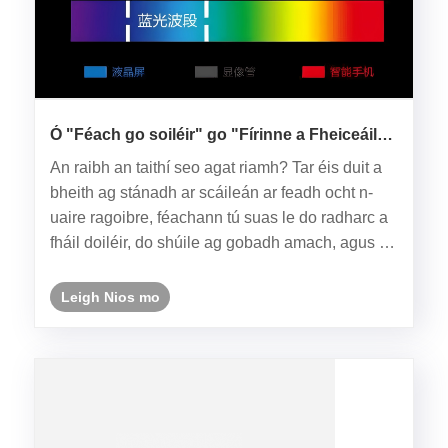
Ó "Féach go soiléir" go "Fírinne a Fheiceáil":
Mar a Chosnaíonn Taispeáint Cáilíochta do
An raibh an taithí seo agat riamh? Tar éis duit a
Shúile
bheith ag stánadh ar scáileán ar feadh ocht n-
uaire ragoibre, féachann tú suas le do radharc a
fháil doiléir, do shúile ag gobadh amach, agus do
cheann trom. Nó b'fhéidir, le linn sos lóin, go
ndéanann tú iarracht féachaint ar sheó ar do
Leigh Nios mo
tháibléad, a......