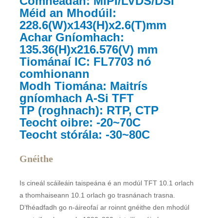
Comhéadan: MIPI/LVDS/DSI
Méid an Mhodúil:
228.6(W)x143(H)x2.6(T)mm
Achar Gníomhach:
135.36(H)x216.576(V) mm
Tiománaí IC: FL7703 nó
comhionann
Modh Tiomána: Maitrís
gníomhach A-Si TFT
TP (roghnach): RTP, CTP
Teocht oibre: -20~70C
Teocht stórála: -30~80C
Gnéithe
Is cineál scáileáin taispeána é an modúl TFT 10.1 orlach
a thomhaiseann 10.1 orlach go trasnánach trasna.
D’fhéadfadh go n-áireofaí ar roinnt gnéithe den mhodúl