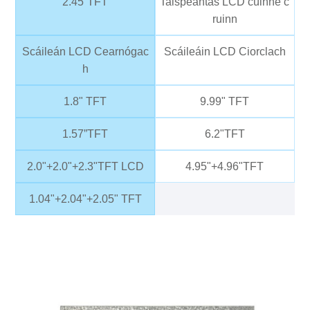
2.45”TFT
Taispeántas LCD cúinne c
ruinn
Scáileán LCD Cearnógac
Scáileáin LCD Ciorclach
h
1.8" TFT
9.99" TFT
1.57”TFT
6.2"TFT
2.0"+2.0"+2.3"TFT LCD
4.95"+4.96"TFT
1.04"+2.04"+2.05" TFT