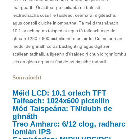
tháirgeadh. Úsáidtear go coitianta é i bhfeistí
leictreonacha cosúil le táibléad, ceamaraí digiteacha,
agus consóil cluiche iniompartha. Tá méid trasnánach
10.1 orlach ag an taispeáint agus tá taifeach aige de
ghnáth 1280 x 800 picteilín nó níos airde. Cuimsíonn an
modúl de ghnáth córas backlighting agus digitizer
scáileán tadhaill, a ligeann d'úsáideoirí chun idirghníomhú
leis an gléas ag baint úsáide as rialuithe tadhaill.
Sonraíocht
Méid LCD: 10.1 orlach TFT
Taifeach: 1024x600 picteilín
Mód Taispeána: TN/dubh de
ghnáth
Treo Amharc: 6/12 clog, radharc
iomlán IPS