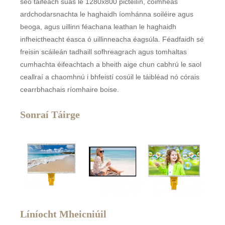
seo taifeach suas le 1280x800 picteilín, cóimheas
ardchodarsnachta le haghaidh íomhánna soiléire agus
beoga, agus uillinn féachana leathan le haghaidh
infheictheacht éasca ó uillinneacha éagsúla. Féadfaidh sé
freisin scáileán tadhaill sofhreagrach agus tomhaltas
cumhachta éifeachtach a bheith aige chun cabhrú le saol
ceallraí a chaomhnú i bhfeistí cosúil le táibléad nó córais
cearrbhachais ríomhaire boise.
Sonraí Táirge
Líníocht Mheicniúil