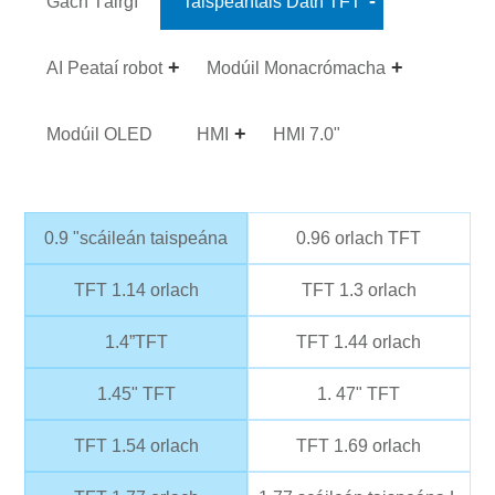
Gach Táirgí
Taispeántais Dath TFT
AI Peataí robot
Modúil Monacrómacha
Modúil OLED
HMI
HMI 7.0"
0.9 "scáileán taispeána
0.96 orlach TFT
TFT 1.14 orlach
TFT 1.3 orlach
1.4”TFT
TFT 1.44 orlach
1.45" TFT
1. 47" TFT
TFT 1.54 orlach
TFT 1.69 orlach