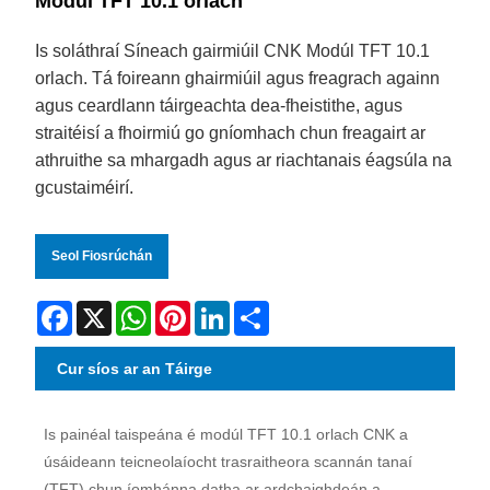
Modúl TFT 10.1 orlach
Is soláthraí Síneach gairmiúil CNK Modúl TFT 10.1
orlach. Tá foireann ghairmiúil agus freagrach againn
agus ceardlann táirgeachta dea-fheistithe, agus
straitéisí a fhoirmiú go gníomhach chun freagairt ar
athruithe sa mhargadh agus ar riachtanais éagsúla na
gcustaiméirí.
Seol Fiosrúchán
Facebook
X
WhatsApp
Pinterest
LinkedIn
Share
Cur síos ar an Táirge
Is painéal taispeána é modúl TFT 10.1 orlach CNK a
úsáideann teicneolaíocht trasraitheora scannán tanaí
(TFT) chun íomhánna datha ar ardchaighdeán a