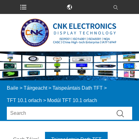
Baile
>
Táirgeacht
>
Taispeántais Dath TFT
>
TFT 10.1 orlach
> Modúl TFT 10.1 orlach