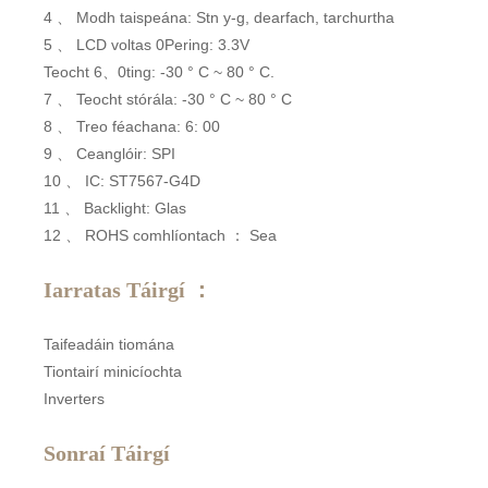
4 、 Modh taispeána: Stn y-g, dearfach, tarchurtha
5 、 LCD voltas 0Pering: 3.3V
Teocht 6、0ting: -30 ° C ~ 80 ° C.
7 、 Teocht stórála: -30 ° C ~ 80 ° C
8 、 Treo féachana: 6: 00
9 、 Ceanglóir: SPI
10 、 IC: ST7567-G4D
11 、 Backlight: Glas
12 、 ROHS comhlíontach ： Sea
Iarratas Táirgí ：
Taifeadáin tiomána
Tiontairí minicíochta
Inverters
Sonraí Táirgí