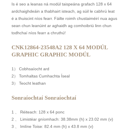
Is é seo a leanas ná modúl taispeána grafach 128 x 64
ardchaighdeáin a thabhairt isteach, ag súil le cabhrú leat
é a thuiscint níos fearr. Fáilte roimh chustaiméirí nua agus
sean chun leanúint ar aghaidh ag comhoibriú linn chun
todhchaí níos fearr a chruthú!
CNK12864-23548A2 128 X 64 MODÚL
GRAPHIC GRAPHIC MODÚL
1） Cobhsaíocht ard
2） Tomhaltas Cumhachta Íseal
3） Teocht leathan
Sonraíochtaí Sonraíochtaí
1 、 Réiteach: 128 x 64 ponc
2 、 Limistéar gníomhach: 38.38mm (h) x 23.02 mm (v)
3 、 Imlíne Toise: 82.4 mm (h) x 43.8 mm (v)