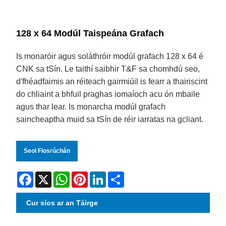
128 x 64 Modúl Taispeána Grafach
Is monaróir agus soláthróir modúl grafach 128 x 64 é
CNK sa tSín. Le taithí saibhir T&F sa chomhdú seo,
d'fhéadfaimis an réiteach gairmiúil is fearr a thairiscint
do chliaint a bhfuil praghas iomaíoch acu ón mbaile
agus thar lear. Is monarcha modúl grafach
saincheaptha muid sa tSín de réir iarratas na gcliant.
Seol Fiosrúchán
Facebook
X
WhatsApp
Pinterest
LinkedIn
Share
Cur síos ar an Táirge