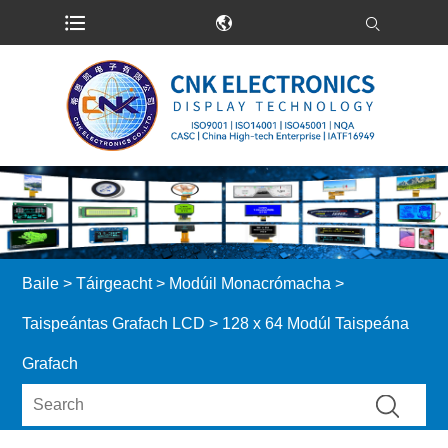
Baile
>
Táirgeacht
>
Modúil Monacrómacha
>
Taispeántas Grafach LCD
> 128 x 64 Modúl Taispeána
Grafach