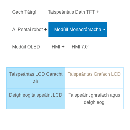
Gach Táirgí
Taispeántais Dath TFT
AI Peataí robot
Modúil Monacrómacha
Modúil OLED
HMI
HMI 7.0"
Taispeántas LCD Caracht
Taispeántas Grafach LCD
air
Deighleog taispeáint LCD
Taispeáint ghrafach agus
deighleog