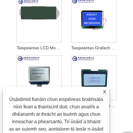
Taispeántas LCD Monochrome Vatn
Taispeántas Grafach LCD 320x240
X
Úsáidimid fianáin chun eispéireas brabhsála
Taispeántas LCD monacrómach grafach
Taispeántas Grafach LCD 240x120
níos fearr a thairiscint duit, chun anailís a
dhéanamh ar thrácht an tsuímh agus chun
inneachar a phearsantú. Trí úsáid a bhaint
as an suíomh seo, aontaíonn tú lenár n-úsáid