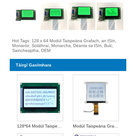
Hot Tags: 128 x 64 Modúl Taispeána Grafach, an tSín,
Monaróir, Soláthraí, Monarcha, Déanta sa tSín, Bulc,
Saincheaptha, OEM
Táirgí Gaolmhara
128*64 Modúl Taispeáin Grafaice
Modúl Taispeána Grafach 160 x 160