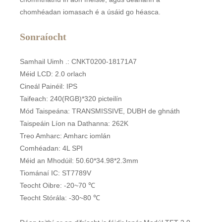
chomhéadan iomasach é a úsáid go héasca.
Sonraíocht
Samhail Uimh .: CNKT0200-18171A7
Méid LCD: 2.0 orlach
Cineál Painéil: IPS
Taifeach: 240(RGB)*320 picteilín
Mód Taispeána: TRANSMISSIVE, DUBH de ghnáth
Taispeáin Líon na Dathanna: 262K
Treo Amharc: Amharc iomlán
Comhéadan: 4L SPI
Méid an Mhodúil: 50.60*34.98*2.3mm
Tiománaí IC: ST7789V
Teocht Oibre: -20~70 ℃
Teocht Stórála: -30~80 ℃