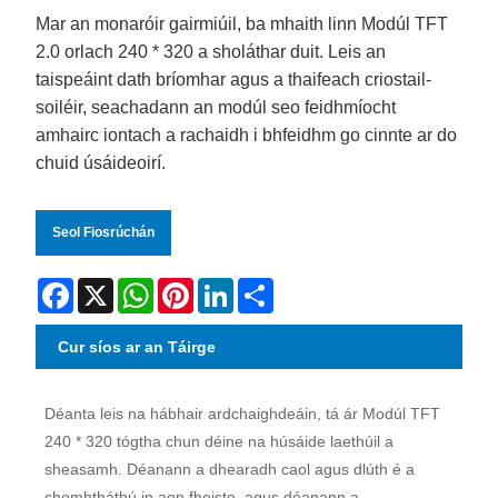
Mar an monaróir gairmiúil, ba mhaith linn Modúl TFT
2.0 orlach 240 * 320 a sholáthar duit. Leis an
taispeáint dath bríomhar agus a thaifeach criostail-
soiléir, seachadann an modúl seo feidhmíocht
amhairc iontach a rachaidh i bhfeidhm go cinnte ar do
chuid úsáideoirí.
Seol Fiosrúchán
Facebook
X
WhatsApp
Pinterest
LinkedIn
Share
Cur síos ar an Táirge
Déanta leis na hábhair ardchaighdeáin, tá ár Modúl TFT
240 * 320 tógtha chun déine na húsáide laethúil a
sheasamh. Déanann a dhearadh caol agus dlúth é a
chomhtháthú in aon fheiste, agus déanann a