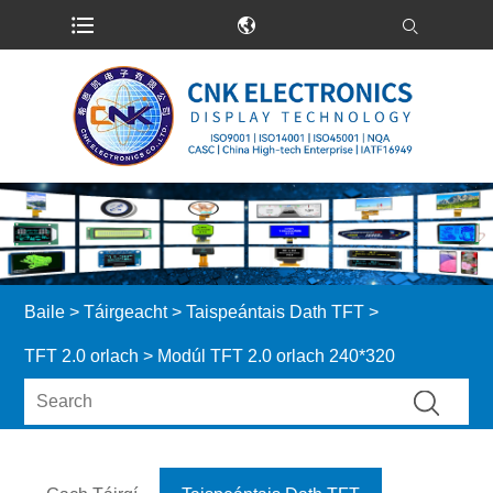
Baile
>
Táirgeacht
>
Taispeántais Dath TFT
>
TFT 2.0 orlach
> Modúl TFT 2.0 orlach 240*320