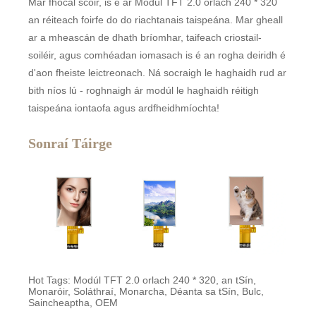
Mar fhocal scoir, is é ár Modúl TFT 2.0 orlach 240 * 320
an réiteach foirfe do do riachtanais taispeána. Mar gheall
ar a mheascán de dhath bríomhar, taifeach criostail-
soiléir, agus comhéadan iomasach is é an rogha deiridh é
d'aon fheiste leictreonach. Ná socraigh le haghaidh rud ar
bith níos lú - roghnaigh ár modúl le haghaidh réitigh
taispeána iontaofa agus ardfheidhmíochta!
Sonraí Táirge
Hot Tags: Modúl TFT 2.0 orlach 240 * 320, an tSín,
Monaróir, Soláthraí, Monarcha, Déanta sa tSín, Bulc,
Saincheaptha, OEM