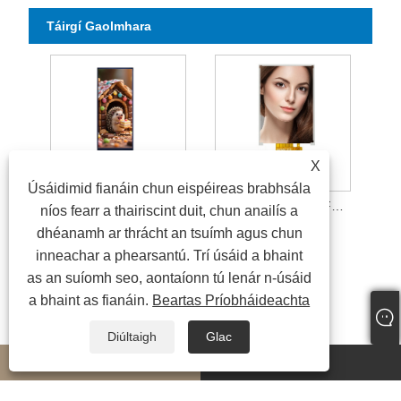
Táirgí Gaolmhara
X
Úsáidimid fianáin chun eispéireas brabhsála
2.18”TFT
Modúl Taispeána TFT 2.0 Inch
níos fearr a thairiscint duit, chun anailís a
dhéanamh ar thrácht an tsuímh agus chun
inneachar a phearsantú. Trí úsáid a bhaint
as an suíomh seo, aontaíonn tú lenár n-úsáid
a bhaint as fianáin.
Beartas Príobháideachta
Diúltaigh
Glac
whatsapp
E-mail