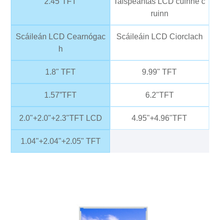
2.45”TFT
Taispeántas LCD cúinne c
ruinn
Scáileán LCD Cearnógac
Scáileáin LCD Ciorclach
h
1.8" TFT
9.99" TFT
1.57”TFT
6.2"TFT
2.0"+2.0"+2.3"TFT LCD
4.95"+4.96"TFT
1.04"+2.04"+2.05" TFT