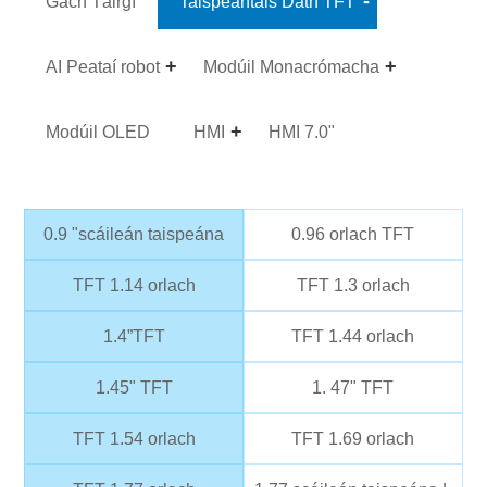
Gach Táirgí
Taispeántais Dath TFT
AI Peataí robot
Modúil Monacrómacha
Modúil OLED
HMI
HMI 7.0"
0.9 "scáileán taispeána
0.96 orlach TFT
TFT 1.14 orlach
TFT 1.3 orlach
1.4”TFT
TFT 1.44 orlach
1.45" TFT
1. 47" TFT
TFT 1.54 orlach
TFT 1.69 orlach