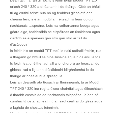
Déan taithí ar an difríocht is féidir lenár Modúl TFT 2.0
orlach 240 * 320 a dhéanamh i do tháirge. Cibé an bhfuil
tú ag cruthú feiste nua nó ag feabhsú gléas atá ann
cheana féin, is é ár modúl an réiteach is fearr do do
riachtanais taispeána. Leis na radharcanna beoga agus
géara aige, feabhsóidh sé eispéireas an úsáideora agus
cuirfidh sé eispéireas gan stró gan stró ar fáil do
d’úsáideoirí.
Is féidir leis an modúl TFT tacú le rialú tadhaill freisin, rud
a fhágann go bhfuil sé níos ilúsáide agus níos áisiúla fós.
Is féidir leat gnéithe tadhaill a ionchorprú go héasca i do
ghléas, rud a ligeann d'úsáideoirí idirghníomhú le do
tháirge ar bhealaí nua spreagúla.
Leis an dearadh atá tíosach ar fhuinneamh, tá ár Modúl
TFT 240 * 320 ina rogha éicea-chairdiúil agus éifeachtach
ó thaobh costais do do riachtanais taispeána. ídíonn sé
cumhacht íosta, ag leathnú an saol ceallraí do gléas agus
a laghdú do chostais fuinnimh.