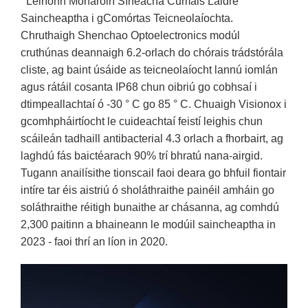
Léiríonn Monaróirí Síneacha Cumais Láidre
Saincheaptha i gComórtas Teicneolaíochta.
Chruthaigh Shenchao Optoelectronics modúl
cruthúnas deannaigh 6.2-orlach do chórais trádstórála
cliste, ag baint úsáide as teicneolaíocht lannú iomlán
agus rátáil cosanta IP68 chun oibriú go cobhsaí i
dtimpeallachtaí ó -30 ° C go 85 ° C. Chuaigh Visionox i
gcomhpháirtíocht le cuideachtaí feistí leighis chun
scáileán tadhaill antibacterial 4.3 orlach a fhorbairt, ag
laghdú fás baictéarach 90% trí bhratú nana-airgid.
Tugann anailísithe tionscail faoi deara go bhfuil fiontair
intíre tar éis aistriú ó sholáthraithe painéil amháin go
soláthraithe réitigh bunaithe ar chásanna, ag comhdú
2,300 paitinn a bhaineann le modúil saincheaptha in
2023 - faoi thrí an líon in 2020.