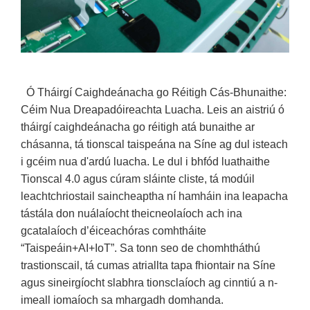
Ó Tháirgí Caighdeánacha go Réitigh Cás-Bhunaithe:
Céim Nua Dreapadóireachta Luacha. Leis an aistriú ó
tháirgí caighdeánacha go réitigh atá bunaithe ar
chásanna, tá tionscal taispeána na Síne ag dul isteach
i gcéim nua d'ardú luacha. Le dul i bhfód luathaithe
Tionscal 4.0 agus cúram sláinte cliste, tá modúil
leachtchriostail saincheaptha ní hamháin ina leapacha
tástála don nuálaíocht theicneolaíoch ach ina
gcatalaíoch d’éiceachóras comhtháite
“Taispeáin+AI+IoT”. Sa tonn seo de chomhtháthú
trastionscail, tá cumas atriallta tapa fhiontair na Síne
agus sineirgíocht slabhra tionsclaíoch ag cinntiú a n-
imeall iomaíoch sa mhargadh domhanda.