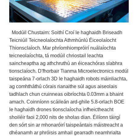
Modúil Chustaim: Soithí Croí le haghaidh Briseadh
Teicniúil Teicneolaíochta Athmhúnlú Éiceolaíocht
Thionsclaíoch. Mar phríomhiompróirí nuálaíochta
teicneolaíochta, tá modúil chriostail leachta
saincheaptha ag athchruthú an éiceachóras slabhra
tionsclaíoch. D'fhorbair Tianma Microelectronics modúl
taispeána 7-orlach 3D le haghaidh robots máinliachta,
ag comhtháthú córais rianaithe súl agus aiseolais
tadhlach chun cruinneas oibríochta 0.03mm a bhaint
amach. Coinníonn scáileán ard-ghile 5.8-orlach BOE
le haghaidh drones tionsclaíocha infheictheacht
shoiléir faoi 2,000 nits de sholas dian. Éilíonn táirgí
den sórt sin ar mhonaróirí taispeántais máistreacht a
dhéanamh ar phróisis amhail gearradh neamhrialta