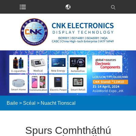
Baile
>
Scéal
>
Nuacht Tionscal
Spurs Comhtháthú