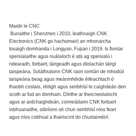
Maidir le CNC
Bunaithe i Shenzhen i 2010, leathnaigh CNK
Electronics (CNK go hachomair) an mhonarcha
tosaigh domhanda i Longyan, Fujian i 2019. Is fiontar
speisialaithe agus nuálaíoch é atá ag speisialú i
ndearadh, forbairt, táirgeadh agus díolachán táirgí
taispeána. Soláthraíonn CNK raon iomlán de mhodúil
taispeána beag agus meánmhéide éifeachtach ó
thaobh costais, réitigh agus seirbhísí le caighdeán den
scoth ar fud an domhain. Dírithe ar theicneolaíocht
agus ar ardchaighdeán, coimeádann CNK forbairt
inbhuanaithe, oibríonn sé chun seirbhísí níos fearr
agus níos cobhsaí a thairiscint do chustaiméirí.