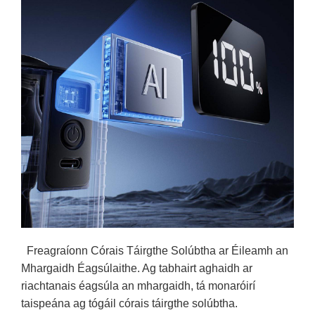
Freagraíonn Córais Táirgthe Solúbtha ar Éileamh an
Mhargaidh Éagsúlaithe. Ag tabhairt aghaidh ar
riachtanais éagsúla an mhargaidh, tá monaróirí
taispeána ag tógáil córais táirgthe solúbtha.