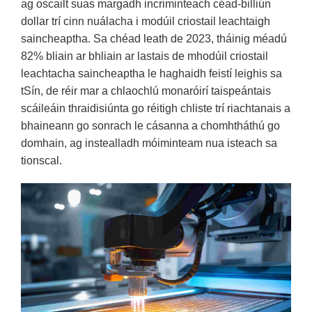
ag oscailt suas margadh incriminteach céad-billiún
dollar trí cinn nuálacha i modúil criostail leachtaigh
saincheaptha. Sa chéad leath de 2023, tháinig méadú
82% bliain ar bhliain ar lastais de mhodúil criostail
leachtacha saincheaptha le haghaidh feistí leighis sa
tSín, de réir mar a chlaochlú monaróirí taispeántais
scáileáin thraidisiúnta go réitigh chliste trí riachtanais a
bhaineann go sonrach le cásanna a chomhtháthú go
domhain, ag instealladh móiminteam nua isteach sa
tionscal.