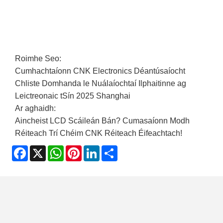
Roimhe Seo:
Cumhachtaíonn CNK Electronics Déantúsaíocht
Chliste Domhanda le Nuálaíochtaí Ilphaitinne ag
Leictreonaic tSín 2025 Shanghai
Ar aghaidh:
Aincheist LCD Scáileán Bán? Cumasaíonn Modh
Réiteach Trí Chéim CNK Réiteach Éifeachtach!
Facebook
X
WhatsApp
Pinterest
LinkedIn
Share