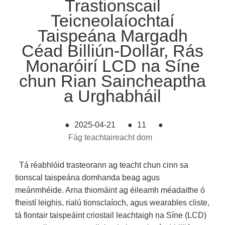
Trastionscail
Teicneolaíochtaí
Taispeána Margadh
Céad Billiún-Dollar, Rás
Monaróirí LCD na Síne
chun Rian Saincheaptha
a Urghabháil
●
2025-04-21
●
11
●
Fág teachtaireacht dom
Tá réabhlóid trasteorann ag teacht chun cinn sa
tionscal taispeána domhanda beag agus
meánmhéide. Arna thiomáint ag éileamh méadaithe ó
fheistí leighis, rialú tionsclaíoch, agus wearables cliste,
tá fiontair taispeáint criostail leachtaigh na Síne (LCD)