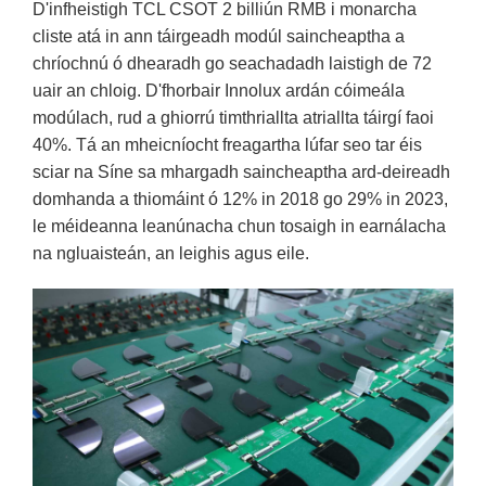
D'infheistigh TCL CSOT 2 billiún RMB i monarcha
cliste atá in ann táirgeadh modúl saincheaptha a
chríochnú ó dhearadh go seachadadh laistigh de 72
uair an chloig. D'fhorbair Innolux ardán cóimeála
modúlach, rud a ghiorrú timthriallta atriallta táirgí faoi
40%. Tá an mheicníocht freagartha lúfar seo tar éis
sciar na Síne sa mhargadh saincheaptha ard-deireadh
domhanda a thiomáint ó 12% in 2018 go 29% in 2023,
le méideanna leanúnacha chun tosaigh in earnálacha
na ngluaisteán, an leighis agus eile.