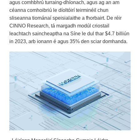
agus comhbhrú turraing-dhíonach, agus ag an am
céanna comhoibriú le díoltóirí teirminéil chun
sliseanna tiománaí speisialaithe a fhorbairt. De réir
CINNO Research, tá margadh modúl criostail
leachtach saincheaptha na Síne le dul thar $4.7 billiún
in 2023, arb ionann é agus 35% den sciar domhanda.