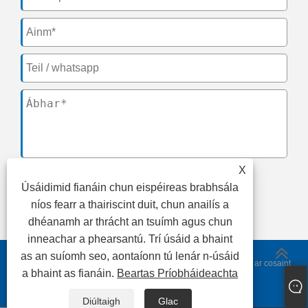
X
Úsáidimid fianáin chun eispéireas brabhsála
cuir isteach
níos fearr a thairiscint duit, chun anailís a
dhéanamh ar thrácht an tsuímh agus chun
inneachar a phearsantú. Trí úsáid a bhaint
as an suíomh seo, aontaíonn tú lenár n-úsáid
Cóipcheart © 2024 Fujian CNK Electronics Co., Ltd. Gach ceart ar cosaint
a bhaint as fianáin.
Beartas Príobháideachta
Links
|
Sitemap
|
RSS
|
XML
|
Beartas Príobháideachta
|
Diúltaigh
Glac