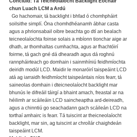
Conclúid: Tá Teicneolaíocht Backlight Eochair
chun Luach LCM a Ardú
Go hachomair, tá backlight i bhfad ó chomhpháirt
soilsithe simplí. Óna chomhdhéanamh ábhar casta
agus a phrionsabail oibre beachta go dtí an bealach
teicneolaíochta foinse solais a mbíonn tionchar aige ar
dhath, ar thomhaltas cumhachta, agus ar fhachtóirí
foirme, tá gach gné dá dhearadh agus dá roghnú
rannpháirteach go domhain i sainmhíniú feidhmíochta
deiridh modúl LCD. Maidir le monaróirí taispeáint LCD
atá ag iarraidh feidhmíocht taispeántais níos fearr, tá
saineolas domhain i dteicneolaíocht backlight mar
bhunús le difreáil táirgí a bhaint amach, freastal ar na
héilimh ar scáileáin LCD saincheaptha ard-deireadh,
agus a chinntiú go seachadann gach scáileán LCD na
torthaí amhairc is fearr. Tá tuiscint ar theicneolaíocht
backlight, mar sin, ag tuiscint ar chroílár chaighdeán
taispeáint LCM.