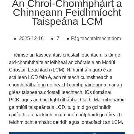
An Chroí-Chomhpháirt a
Chinneann Feidhmíocht
Taispeána LCM
●
2025-12-16
●
7
●
Fág teachtaireacht dom
I réimse an taispeántais criostail leachtach, is táirge
ard-chomhtháite ar leibhéal an chórais é an Modúl
Criostail Leachtach (LCM). Ní hamháin gurb é an
scáileán LCD féin é, ach réiteach cuimsitheach a
chomhtháthaíonn go beacht comhpháirteanna mar an
gléas taispeána criostail leachtach, ICs tiománaí,
PCB, agus an backlight ríthábhachtach. Mar mhonaróir
gairmiúil taispeántais LCD, tuigimid go gcinnfidh
cáilíocht an backlight mar chroí-chúlpháirtí go díreach
feidhmíocht amhairc deiridh agus iontaofacht an LCM.