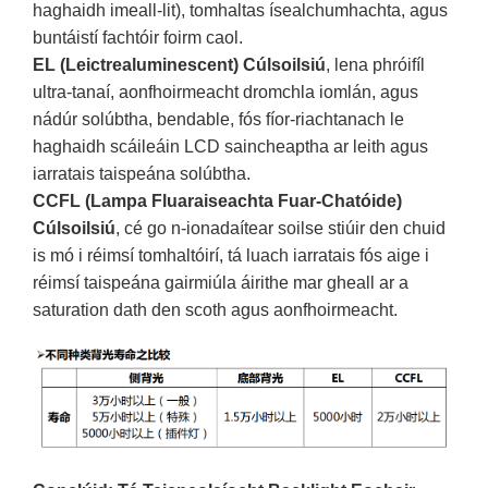
haghaidh imeall-lit), tomhaltas ísealchumhachta, agus
buntáistí fachtóir foirm caol.
EL (Leictrealuminescent) Cúlsoilsiú
, lena phróifíl
ultra-tanaí, aonfhoirmeacht dromchla iomlán, agus
nádúr solúbtha, bendable, fós fíor-riachtanach le
haghaidh scáileáin LCD saincheaptha ar leith agus
iarratais taispeána solúbtha.
CCFL (Lampa Fluaraiseachta Fuar-Chatóide)
Cúlsoilsiú
, cé go n-ionadaítear soilse stiúir den chuid
is mó i réimsí tomhaltóirí, tá luach iarratais fós aige i
réimsí taispeána gairmiúla áirithe mar gheall ar a
saturation dath den scoth agus aonfhoirmeacht.