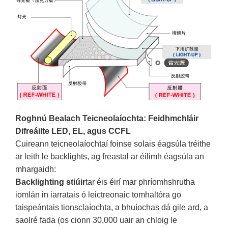
Roghnú Bealach Teicneolaíochta: Feidhmchláir
Difreáilte LED, EL, agus CCFL
Cuireann teicneolaíochtaí foinse solais éagsúla tréithe
ar leith le backlights, ag freastal ar éilimh éagsúla an
mhargaidh:
Backlighting stiúir
tar éis éirí mar phríomhshrutha
iomlán in iarratais ó leictreonaic tomhaltóra go
taispeántais tionsclaíochta, a bhuíochas dá gile ard, a
saolré fada (os cionn 30,000 uair an chloig le