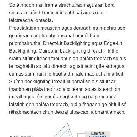
Soláthraíonn an fráma struchtúrach agus an bord
solais tacaíocht meicniúil cobhsaí agus naisc
leictreacha iontaofa.
Freastalaíonn meascán agus dearadh na n-ábhar seo
go díreach ar dhá phrionsabal oibriúcháin
príomhshrutha: Direct-Lit Backlighting agus Edge-Lit
Backlighting. Cuireann backlighting díreach-litrithe
sraith stiúir díreach faoi bhun an phláta treorach solais
le haghaidh soilsiú díreach, ag tairiscint gile ard agus
cumas sármhaith le haghaidh rialú maolúcháin áitiúil.
Suímh backlighting imeall-lit barraí solais stiúir ar
thaobh an pláta treoir solais; téann solas isteach ón
imeall agus léirítear é ar aghaidh ag na poncanna
laistigh den phláta treorach, rud a fhágann go bhfuil sé
ríthábhachtach chun dearaí ultra-caol a bhaint amach.