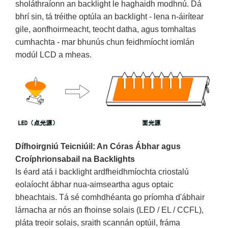
sholáthraíonn an backlight le haghaidh modhnú. Dá
bhrí sin, tá tréithe optúla an backlight - lena n-áirítear
gile, aonfhoirmeacht, teocht datha, agus tomhaltas
cumhachta - mar bhunús chun feidhmíocht iomlán
modúl LCD a mheas.
Dífhoirgniú Teicniúil: An Córas Ábhar agus
Croíphrionsabail na Backlights
Is éard atá i backlight ardfheidhmíochta criostalú
eolaíocht ábhar nua-aimseartha agus optaic
bheachtais. Tá sé comhdhéanta go príomha d'ábhair
lárnacha ar nós an fhoinse solais (LED / EL / CCFL),
pláta treoir solais, sraith scannán optúil, fráma