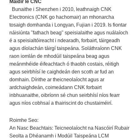
Maidir le CNC
Bunaithe i Shenzhen i 2010, leathnaigh CNK
Electronics (CNK go hachomair) an mhonarcha
tosaigh domhanda i Longyan, Fujian i 2019. Is fiontar
náisiúnta "fathach beag" speisialaithe agus nuálaíoch
é a speisialtóireacht i ndearadh, forbairt, táirgeadh
agus díolachán táirgí taispeána. Soláthraíonn CNK
raon iomlán de mhodúil taispeána beag agus
meánmhéide éifeachtach ó thaobh costais, réitigh
agus seirbhísí le caighdeán den scoth ar fud an
domhain. Dírithe ar theicneolaíocht agus ar
ardchaighdeán, coimeádann CNK forbairt
inbhuanaithe, oibríonn sé chun seirbhísí níos fearr
agus níos cobhsaí a thairiscint do chustaiméirí.
Roimhe Seo:
An Nasc Beachtais: Teicneolaíocht na Nascóirí Rubair
Seolta a Dhéanamh i Modúil Taispeána LCM