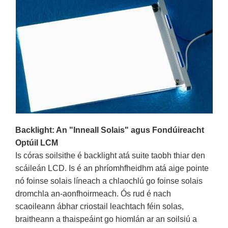
Backlight: An "Inneall Solais" agus Fondúireacht
Optúil LCM
Is córas soilsithe é backlight atá suite taobh thiar den
scáileán LCD. Is é an phríomhfheidhm atá aige pointe
nó foinse solais líneach a chlaochlú go foinse solais
dromchla an-aonfhoirmeach. Ós rud é nach
scaoileann ábhar criostail leachtach féin solas,
braitheann a thaispeáint go hiomlán ar an soilsiú a