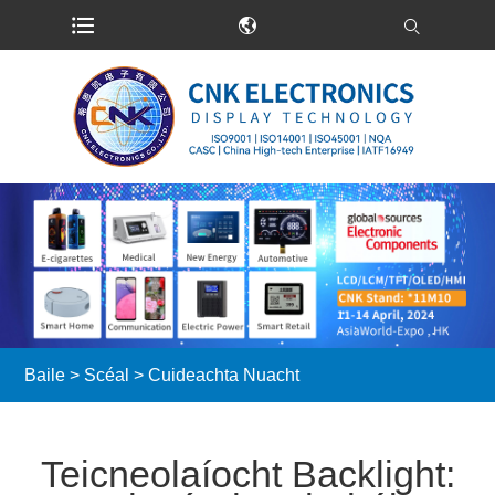
Baile
>
Scéal
>
Cuideachta Nuacht
Teicneolaíocht Backlight: