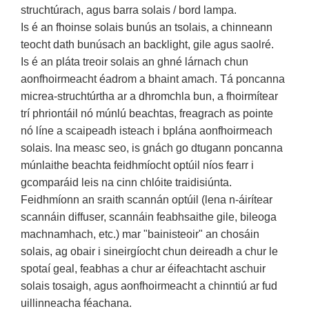
struchtúrach, agus barra solais / bord lampa.
Is é an fhoinse solais bunús an tsolais, a chinneann
teocht dath bunúsach an backlight, gile agus saolré.
Is é an pláta treoir solais an ghné lárnach chun
aonfhoirmeacht éadrom a bhaint amach. Tá poncanna
micrea-struchtúrtha ar a dhromchla bun, a fhoirmítear
trí phriontáil nó múnlú beachtas, freagrach as pointe
nó líne a scaipeadh isteach i bplána aonfhoirmeach
solais. Ina measc seo, is gnách go dtugann poncanna
múnlaithe beachta feidhmíocht optúil níos fearr i
gcomparáid leis na cinn chlóite traidisiúnta.
Feidhmíonn an sraith scannán optúil (lena n-áirítear
scannáin diffuser, scannáin feabhsaithe gile, bileoga
machnamhach, etc.) mar "bainisteoir" an chosáin
solais, ag obair i sineirgíocht chun deireadh a chur le
spotaí geal, feabhas a chur ar éifeachtacht aschuir
solais tosaigh, agus aonfhoirmeacht a chinntiú ar fud
uillinneacha féachana.