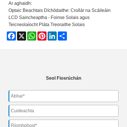
Ar aghaidh:
Optaic Beachtais Díchódaithe: Croílár na Scáileáin
LCD Saincheaptha - Foinse Solais agus
Teicneolaíocht Pláta Treoraithe Solais
Facebook
X
WhatsApp
Pinterest
LinkedIn
Share
Seol Fiosrúchán